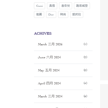
Gucci
真假
香奈兒
路易威登
推薦
Dior
時尚
凱莉包
ACHIVES
March 三月 2026
（1）
June 六月 2024
（2）
May 五月 2024
（8）
April 四月 2024
（4）
March 三月 2024
（5）