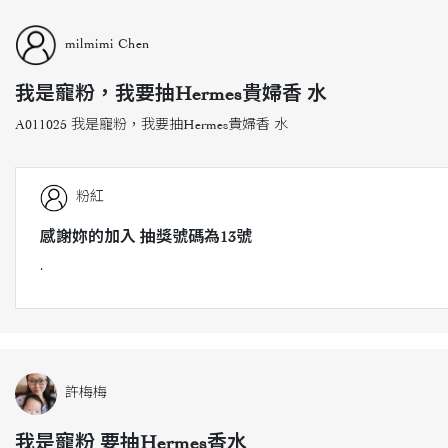
milmimi Chen
我是寵粉，我要抽Hermes貴婦香 水
A011025 我是寵粉，我要抽Hermes貴婦香 水
粉紅
感謝妳的加入 抽獎號碼為13號
.
許梅梅
我是寵粉 要抽Hermes香水