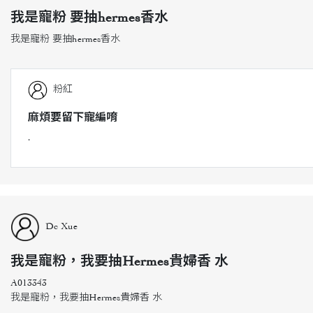
我是寵粉 要抽hermes香水
我是寵粉 要抽hermes香水
粉紅
麻煩要留下寵編唷
.
Dc Xue
我是寵粉，我要抽Hermes貴婦香 水
A013343
我是寵粉，我要抽Hermes貴婦香 水