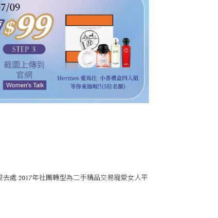
跟去處 2017年社團轉型為二手精品交易寵愛女人平