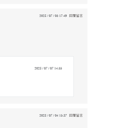
2023 / 07 / 05 17:49
回覆留言
2023 / 07 / 07 14:55
2023 / 07 / 04 15:37
回覆留言