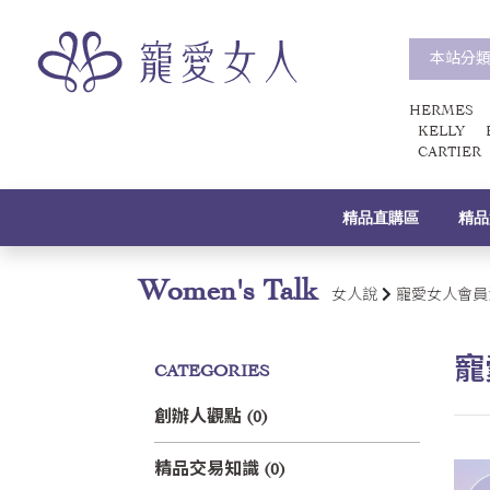
本站分
HERMES
KELLY
CARTIER
精品直購區
精品
Women's Talk
女人說
寵愛女人會員
寵
CATEGORIES
創辦人觀點 (0)
精品交易知識 (0)