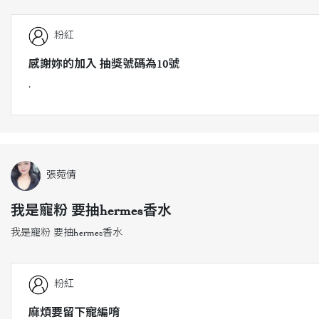
粉紅
感謝妳的加入 抽獎號碼為10號
.
張菀倩
我是寵粉 要抽hermes香水
我是寵粉 要抽hermes香水
粉紅
麻煩要留下寵編唷