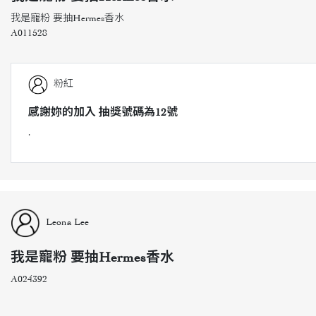
我是寵粉 要抽Hermes香水
A011528
粉紅
感謝妳的加入 抽獎號碼為12號
.
Leona Lee
我是寵粉 要抽Hermes香水
A024392