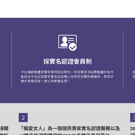
採實名認證會員制
平台僅篩選優良賣家秉持誠信原則，所有賣家須經雙層審核後方
能成為平台認證賣家實名認證機以及買家消費反饋機制，買家評
價評等賣家每一筆交易累積信用。
2
接關
「寵愛女人」為一個提供賣家實名認證服務以及
2