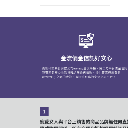
金流價金信託好安心
高鉅科技股份有限公司my pay金流串接，第三方平台價金信託
買賣家都安心收到貨確認無誤再撥款。提供賣家與消費者
(B2B2C ) 之間的金流、資訊流服務的安全交易平台。
1
寵愛女人與平台上銷售的商品品牌無任何直