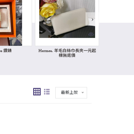
›
es 鑽錶
Hermes. 羊毛白絲巾長夾一元起
Gucci
標無底價
最新上架