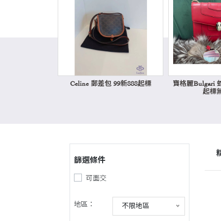
Celine 郵差包 99新888起標
寶格麗Bulgari
起標無
篩選條件
可面交
地區：
不限地區