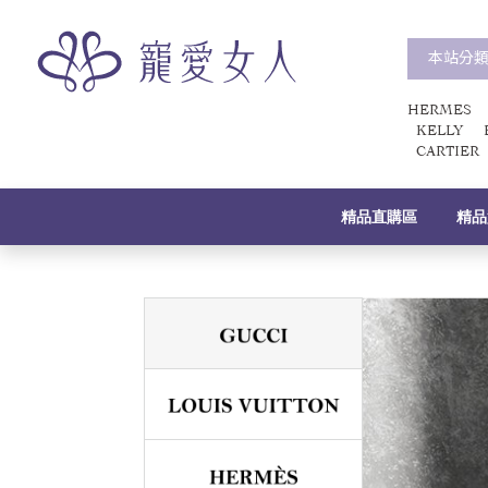
本站分
HERMES
KELLY
CARTIER
精品直購區
精品