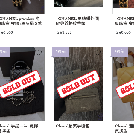
CHANEL premiere 附
~CHANEL 原鑲鑽外圈
~CHANEL 
原廠盒 金鍊+黑皮繩 S號
經典菱格紋手錶
原廠盒 金
60,000
＄58,888
＄60,000
週前
2週前
2週前
hanel 手提 mini 鏈條
Chanel扁夾手機包
Chanel
包 黑金
黃淡金