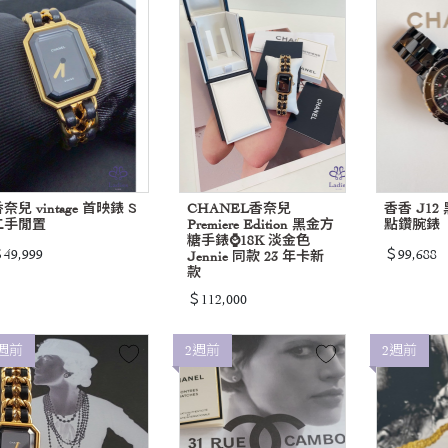
奈兒 vintage 首映錶 S
CHANEL香奈兒
香香 J12
二手閒置
Premiere Edition 黑金方
點鑽腕錶
糖手錶⌚️18K 淡金色
49,999
＄99,688
Jennie 同款 23 年卡新
款
＄112,000
週前
2週前
2週前