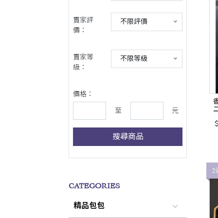
賣家評
不限評價
價：
賣家等
不限等級
級：
價格：
香
至
元
＄
搜尋商品
2
CATEGORIES
精品包包