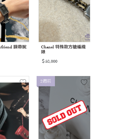
oyfriend 鋼帶腕
Chanel 特殊款方糖編織
錶
＄58,000
2週前