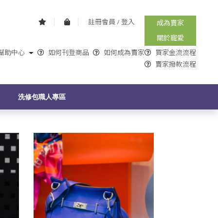
註冊會員
/
登入
成為賣家
關於寵愛
幫助中心
如何刊登商品
如何成為賣家
買家金流流程
賣家撥款流程
G
洗修包職人專區