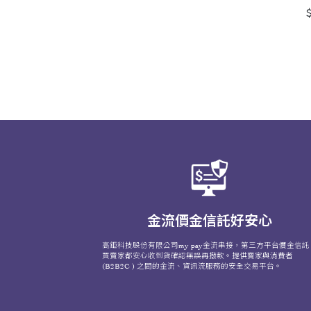
＄
金流價金信託好安心
高鉅科技股份有限公司my pay金流串接，第三方平台價金信託
買賣家都安心收到貨確認無誤再撥款。提供賣家與消費者
(B2B2C ) 之間的金流、資訊流服務的安全交易平台。