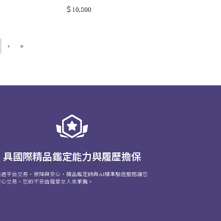
＄10,800
›
»
具國際精品鑑定能力與履歷擔保
透過平台交易，保障與安心，精品鑑定師與AI精準驗證服務讓您
安心交易，您的不安由寵愛女人來承擔。