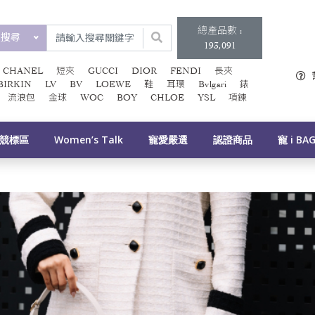
總產品數 :
類搜尋
193,091
CHANEL
短夾
GUCCI
DIOR
FENDI
長夾
BIRKIN
LV
BV
LOEWE
鞋
耳環
Bvlgari
錶
流浪包
金球
WOC
BOY
CHLOE
YSL
項鍊
競標區
Women’s Talk
寵愛嚴選
認證商品
寵 i BA