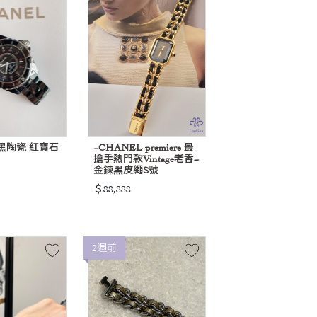
 黑陶瓷 紅寶石
~CHANEL premiere 最
搶手熱門款Vintage老香~
金鍊黑皮繩S號
＄88,888
2週前