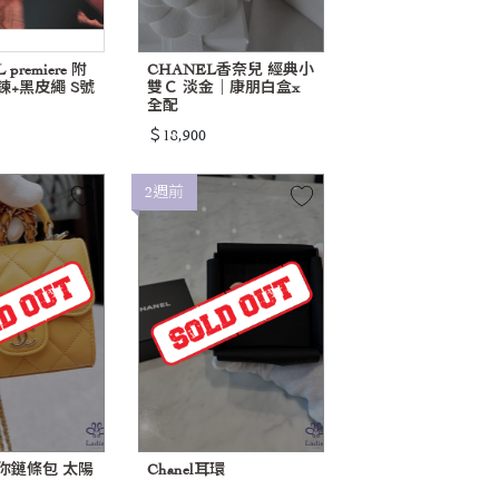
premiere 附
CHANEL香奈兒 經典小
鍊+黑皮繩 S號
雙Ｃ 淡金｜康朋白盒x
全配
＄18,900
2週前
 迷你鏈條包 太陽
Chanel耳環