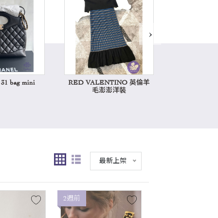
›
1 bag mini
RED VALENTINO 英倫羊
Hermes k
毛澎澎洋裝
最新上架
2週前