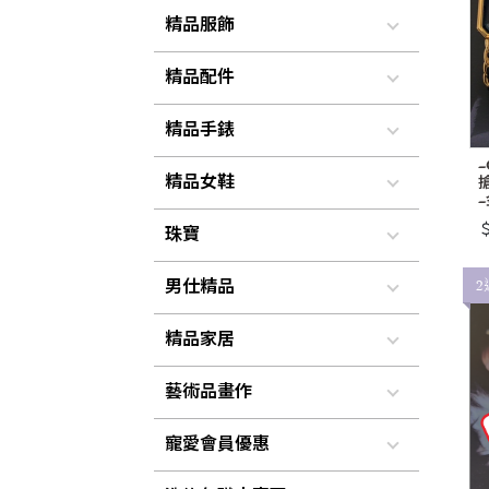
精品服飾
精品配件
精品手錶
~
精品女鞋
搶
＄
珠寶
2
男仕精品
精品家居
藝術品畫作
寵愛會員優惠