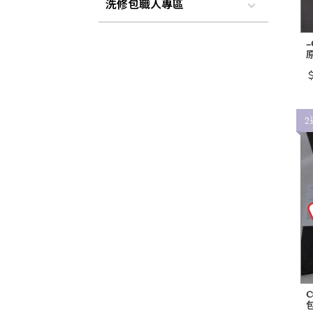
洗修包職人專區
~
＄
2
C