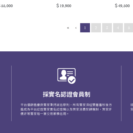
55,000
＄19,900
＄49,500
«
‹
(current)
1
2
3
4
5
採實名認證會員制
平台僅篩選優良賣家秉持誠信原則，所有賣家須經雙層審核後方
能成為平台認證賣家實名認證機以及買家消費反饋機制，買家評
價評等賣家每一筆交易累積信用。