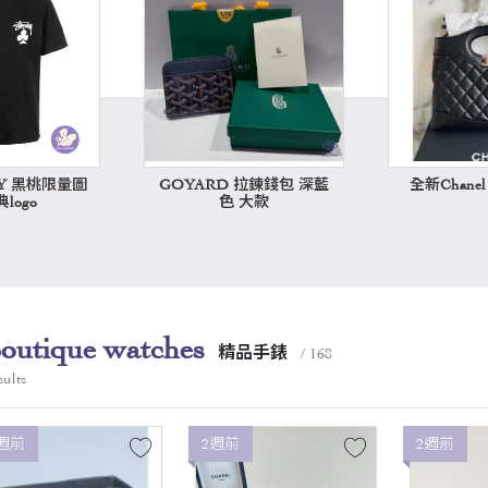
SY 黑桃限量圖
GOYARD 拉鍊錢包 深藍
全新Chanel 3
logo
色 大款
outique watches
精品手錶
/ 168
ults
週前
2週前
2週前