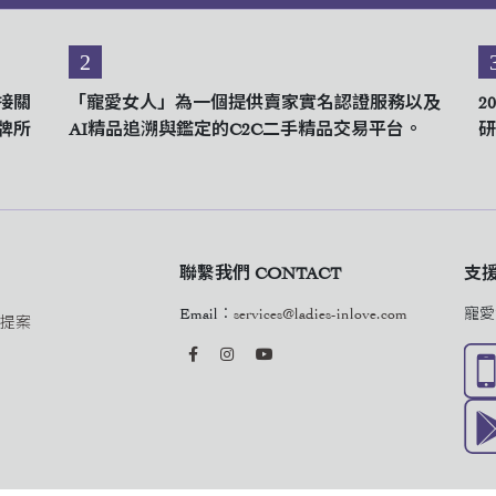
2
接關
「寵愛女人」為一個提供賣家實名認證服務以及
2
牌所
AI精品追溯與鑑定的C2C二手精品交易平台。
研
聯繫我們 CONTACT
支援與
Email：
services@ladies-inlove.com
寵愛
作提案