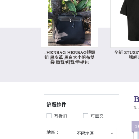
~HERBAG HERBAG鎖頭
全新 STUS
組 黑皮革 黑白大小帆布雙
騰經典
袋 肩背/斜背/手提包
B
篩選條件
Res
有折扣
可面交
2
地區：
不限地區