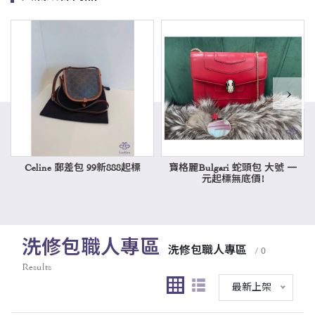
›
Celine 郵差包 99新888起標
寶格麗Bulgari 蛇頭包 大號 一
元起標無底價!
洗修包職人專區
洗修包職人專區
/ 0
Results
最新上架