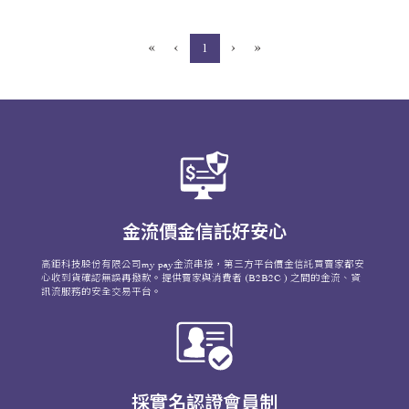
«
‹
›
»
(current)
1
金流價金信託好安心
高鉅科技股份有限公司my pay金流串接，第三方平台價金信託買賣家都安
心收到貨確認無誤再撥款。提供賣家與消費者 (B2B2C ) 之間的金流、資
訊流服務的安全交易平台。
採實名認證會員制