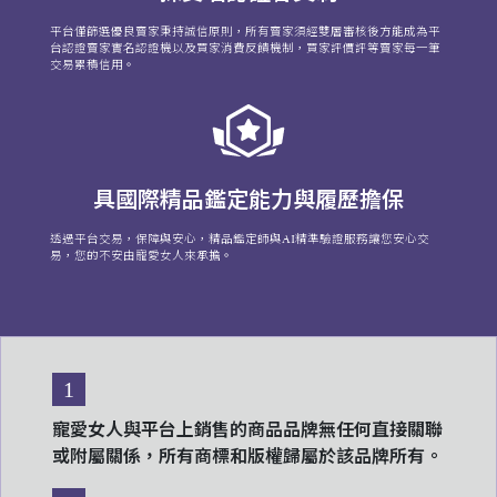
平台僅篩選優良賣家秉持誠信原則，所有賣家須經雙層審核後方能成為平
台認證賣家實名認證機以及買家消費反饋機制，買家評價評等賣家每一筆
交易累積信用。
具國際精品鑑定能力與履歷擔保
透過平台交易，保障與安心，精品鑑定師與AI精準驗證服務讓您安心交
易，您的不安由寵愛女人來承擔。
1
寵愛女人與平台上銷售的商品品牌無任何直接關聯
或附屬關係，所有商標和版權歸屬於該品牌所有。