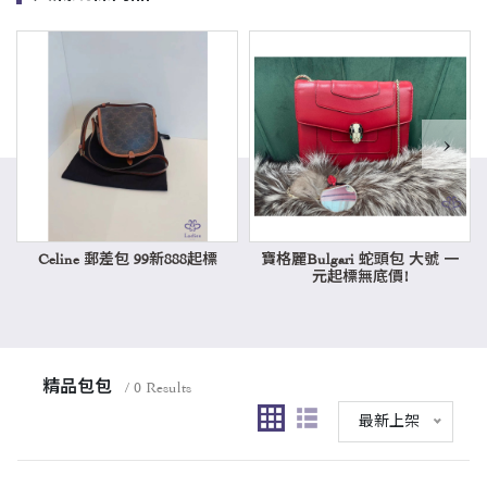
›
Celine 郵差包 99新888起標
寶格麗Bulgari 蛇頭包 大號 一
元起標無底價!
精品包包
/ 0 Results
最新上架