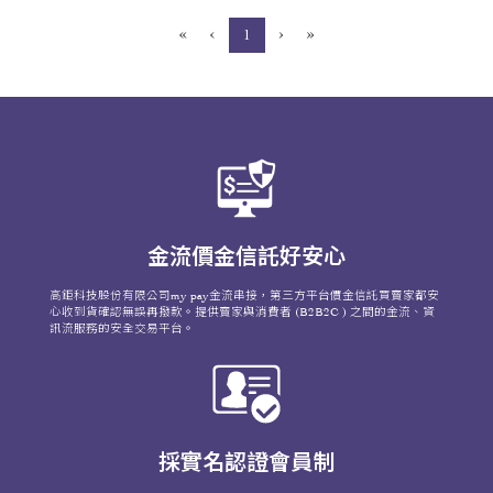
«
‹
›
»
(current)
1
金流價金信託好安心
高鉅科技股份有限公司my pay金流串接，第三方平台價金信託買賣家都安
心收到貨確認無誤再撥款。提供賣家與消費者 (B2B2C ) 之間的金流、資
訊流服務的安全交易平台。
採實名認證會員制