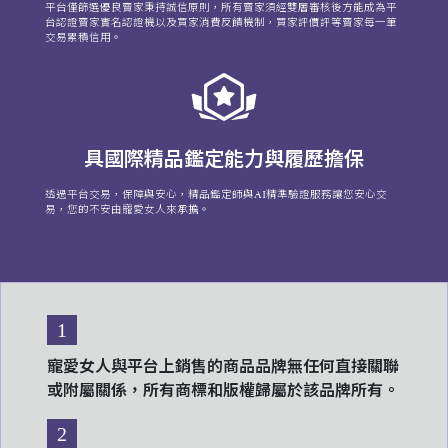
平台僅篩選優良賣家秉持誠信原則，所有賣家須經雙層審核後方能成為平
台認證賣家實名認證機以及買家消費反饋機制，買家評價評等賣家每一筆
交易累積信用。
具國際精品鑑定能力與履歷擔保
透過平台交易，保障與安心，精品鑑定師與AI精準驗證服務讓您安心交
易，您的不安由寵愛女人來承擔。
1
寵愛女人與平台上銷售的商品品牌無任何直接關聯
或附屬關係，所有商標和版權歸屬於該品牌所有。
2