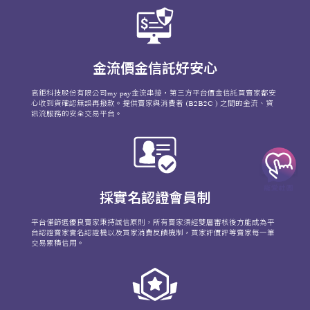
金流價金信託好安心
高鉅科技股份有限公司my pay金流串接，第三方平台價金信託買賣家都安
心收到貨確認無誤再撥款。提供賣家與消費者 (B2B2C ) 之間的金流、資
訊流服務的安全交易平台。
採實名認證會員制
平台僅篩選優良賣家秉持誠信原則，所有賣家須經雙層審核後方能成為平
台認證賣家實名認證機以及買家消費反饋機制，買家評價評等賣家每一筆
交易累積信用。