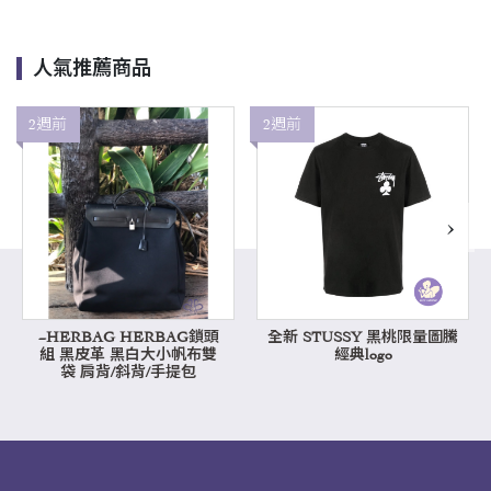
人氣推薦商品
2週前
2週前
›
~HERBAG HERBAG鎖頭
全新 STUSSY 黑桃限量圖騰
組 黑皮革 黑白大小帆布雙
經典logo
袋 肩背/斜背/手提包