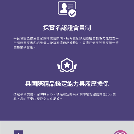
採實名認證會員制
平台僅篩選優良賣家秉持誠信原則，所有賣家須經雙層審核後方能成為平
台認證賣家實名認證機以及買家消費反饋機制，買家評價評等賣家每一筆
交易累積信用。
具國際精品鑑定能力與履歷擔保
透過平台交易，保障與安心，精品鑑定師與AI精準驗證服務讓您安心交
易，您的不安由寵愛女人來承擔。