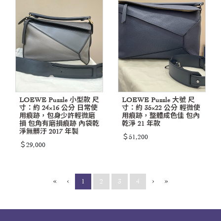
LOEWE Puzzle 小型款 尺
LOEWE Puzzle 大號 尺
寸：約 24×16 公分 日常使
寸：約 35×22 公分 輕微使
用痕跡，包身少許輕微磨
用痕跡，整體成色佳 包內
損 包角有磨損痕跡 內袋乾
乾淨 21 年款
淨無髒汙 2017 年製
＄51,200
＄29,000
«
‹
›
»
(current)
1
2
3
4