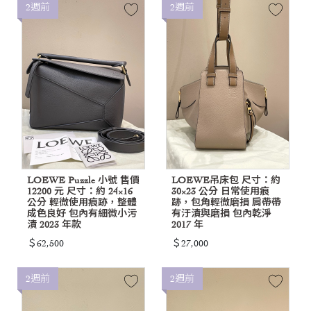
2週前
2週前
LOEWE Puzzle 小號 售價
LOEWE吊床包 尺寸：約
12200 元 尺寸：約 24×16
30×23 公分 日常使用痕
公分 輕微使用痕跡，整體
跡，包角輕微磨損 肩帶帶
成色良好 包內有細微小污
有汙漬與磨損 包內乾淨
漬 2023 年款
2017 年
＄62,500
＄27,000
2週前
2週前