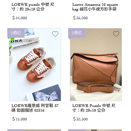
LOEWE puzzle 中號 尺
Loewe Amazona 16 square
寸：約 29×19 公分
bag 緹花小牛皮方形手袋
＄44,000
＄36,800
2週前
2週前
LOEWE羅意威 阿甘鞋 37
LOEWE Puzzle 中號 尺
碼 如圖描述 02316
寸：約 29×19 公分
＄15,000
＄38,500