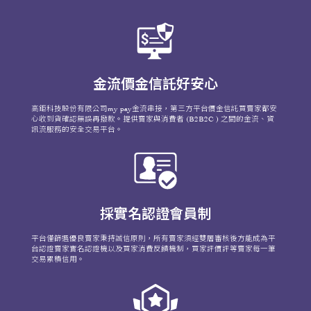
金流價金信託好安心
高鉅科技股份有限公司my pay金流串接，第三方平台價金信託買賣家都安
心收到貨確認無誤再撥款。提供賣家與消費者 (B2B2C ) 之間的金流、資
訊流服務的安全交易平台。
採實名認證會員制
平台僅篩選優良賣家秉持誠信原則，所有賣家須經雙層審核後方能成為平
台認證賣家實名認證機以及買家消費反饋機制，買家評價評等賣家每一筆
交易累積信用。