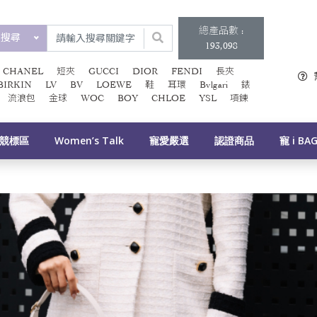
總產品數 :
類搜尋
193,098
CHANEL
短夾
GUCCI
DIOR
FENDI
長夾
BIRKIN
LV
BV
LOEWE
鞋
耳環
Bvlgari
錶
流浪包
金球
WOC
BOY
CHLOE
YSL
項鍊
競標區
Women’s Talk
寵愛嚴選
認證商品
寵 i BA