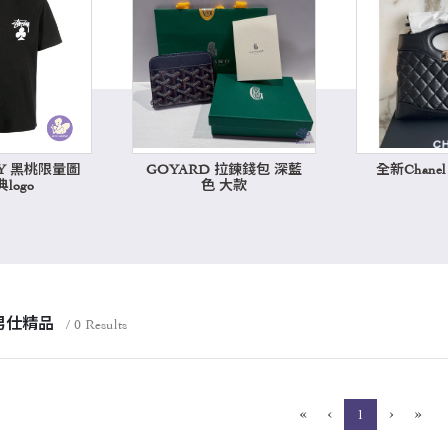
SY 黑桃限量圖
GOYARD 拉鍊錢包 深藍
全新Chanel 3
logo
色 大款
男仕精品
/ 0 Results
«
‹
›
»
(current)
1