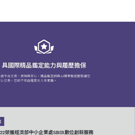
具國際精品鑑定能力與履歷擔保
透過平台交易，保障與安心，精品鑑定師與AI精準驗證服務讓您
安心交易，您的不安由寵愛女人來承擔。
3
022榮獲經濟部中小企業處SBIR數位創新服務