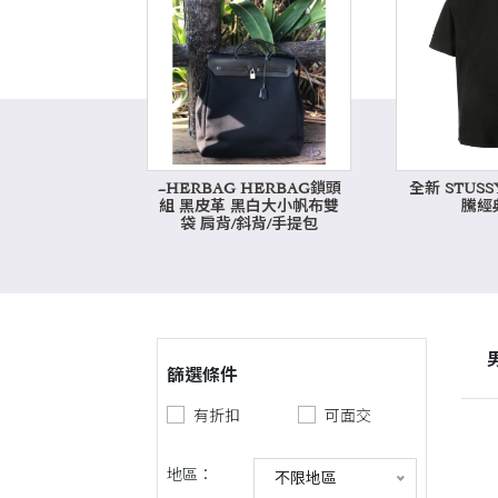
~HERBAG HERBAG鎖頭
全新 STUS
組 黑皮革 黑白大小帆布雙
騰經典
袋 肩背/斜背/手提包
篩選條件
有折扣
可面交
地區：
不限地區