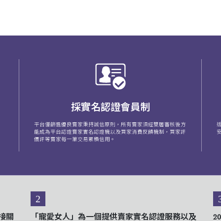
採實名認證會員制
平台僅篩選優良賣家秉持誠信原則，所有賣家須經雙層審核後方
能成為平台認證賣家實名認證機以及買家消費反饋機制，買家評
價評等賣家每一筆交易累積信用。
2
接關
「寵愛女人」為一個提供賣家實名認證服務以及
2