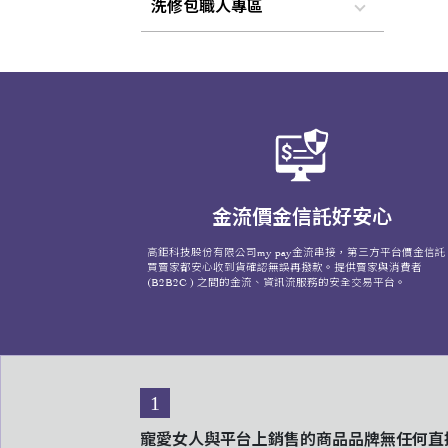
洗修包職人專區
金流價金信託好安心
高鉅科技股份有限公司my pay金流串接，第三方平台價金信託
買賣家都安心收到貨確認無誤再撥款。提供賣家與消費者
(B2B2C ) 之間的金流、資訊流服務的安全交易平台。
1
寵愛女人與平台上銷售的商品品牌無任何直