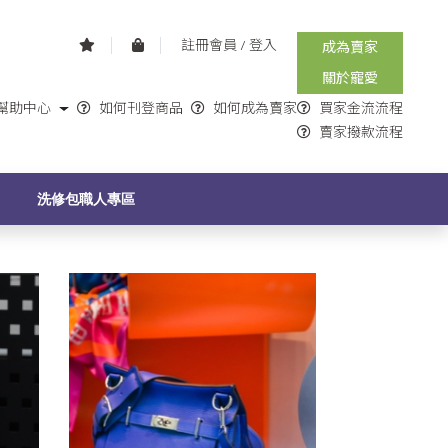
註冊會員
/
登入
成為賣家
關於寵愛
幫助中心
如何刊登商品
如何成為賣家
買家金流流程
賣家撥款流程
G
洗修包職人專區