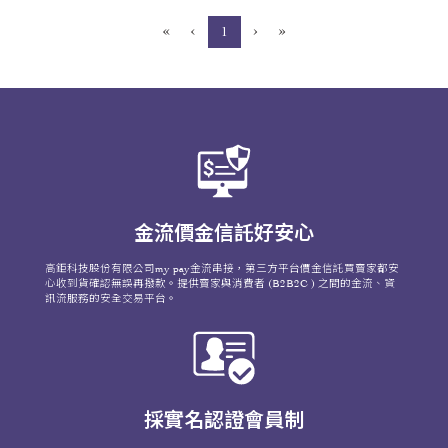
«
‹
›
»
(current)
1
金流價金信託好安心
高鉅科技股份有限公司my pay金流串接，第三方平台價金信託買賣家都安
心收到貨確認無誤再撥款。提供賣家與消費者 (B2B2C ) 之間的金流、資
訊流服務的安全交易平台。
採實名認證會員制