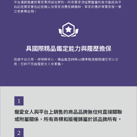
平台僅篩選優良賣家秉持誠信原則，所有賣家須經雙層審核後方能成為平
台認證賣家實名認證機以及買家消費反饋機制，買家評價評等賣家每一筆
交易累積信用。
具國際精品鑑定能力與履歷擔保
透過平台交易，保障與安心，精品鑑定師與AI精準驗證服務讓您安心交
易，您的不安由寵愛女人來承擔。
1
寵愛女人與平台上銷售的商品品牌無任何直接關聯
或附屬關係，所有商標和版權歸屬於該品牌所有。
2