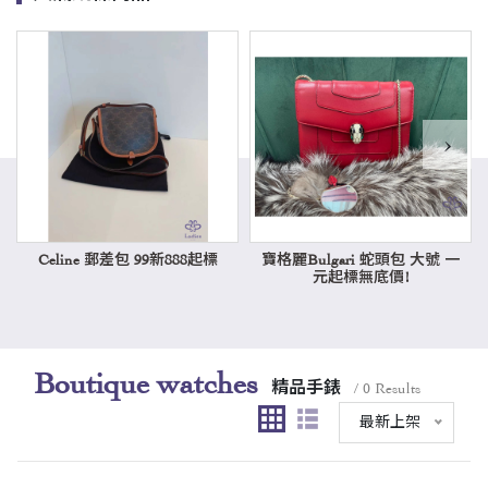
›
Celine 郵差包 99新888起標
寶格麗Bulgari 蛇頭包 大號 一
元起標無底價!
Boutique watches
精品手錶
/ 0 Results
最新上架