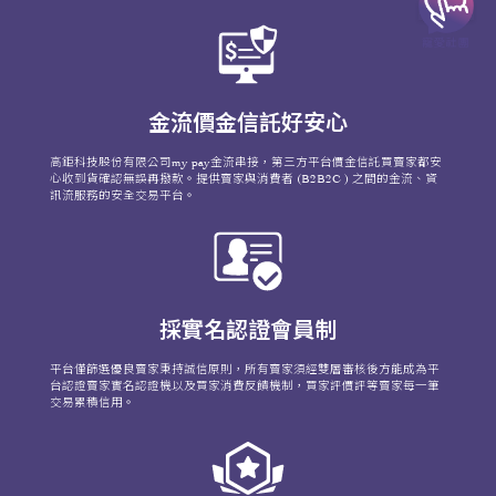
金流價金信託好安心
高鉅科技股份有限公司my pay金流串接，第三方平台價金信託買賣家都安
心收到貨確認無誤再撥款。提供賣家與消費者 (B2B2C ) 之間的金流、資
訊流服務的安全交易平台。
採實名認證會員制
平台僅篩選優良賣家秉持誠信原則，所有賣家須經雙層審核後方能成為平
台認證賣家實名認證機以及買家消費反饋機制，買家評價評等賣家每一筆
交易累積信用。