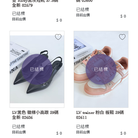
登 Ruby黑灰短靴 37.5碼
碼 02600
全新 02579
已結標
已結標
目前出價
$ 0
目前出價
$ 0
已結標
已結標
LV黑色 徽標小高跟 39碼
LV trainer 粉白 板鞋 39碼
全新 02686
02611
已結標
已結標
目前出價
目前出價
$ 0
$ 0