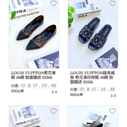
LOUIS VUITTON老花單
LOUIS VUITTON路易威
鞋 36碼 如圖描述 02306
登 老花滿印拖鞋 40碼 如
圖描述 02335
10
17
2
4
53
倒數
天
:
:
02
17
2
4
53
倒數
天
:
:
目前出價
$ 0
目前出價
$ 0