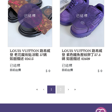
已結標
已結標
LOUIS VUITTON 路易威
LOUIS VUITTON 路易威
登 老花魔術貼涼鞋 37碼
登 紫色鱷魚壓紋胖丁37.5
如圖描述 02613
碼 如圖描述 02609
已結標
已結標
目前出價
目前出價
$ 0
$ 0
«
‹
›
»
(current)
1
2