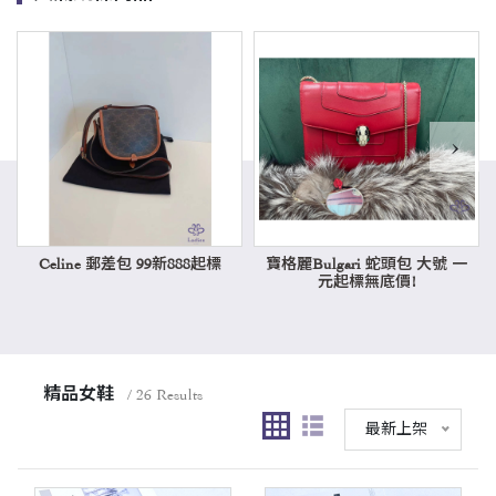
›
Celine 郵差包 99新888起標
寶格麗Bulgari 蛇頭包 大號 一
元起標無底價!
精品女鞋
/ 26 Results
最新上架