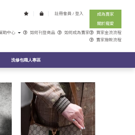
註冊會員
/
登入
成為賣家
關於寵愛
幫助中心
如何刊登商品
如何成為賣家
買家金流流程
賣家撥款流程
G
洗修包職人專區