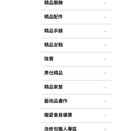
精品服飾
精品配件
精品手錶
精品女鞋
珠寶
男仕精品
精品家居
藝術品畫作
寵愛會員優惠
洗修包職人專區