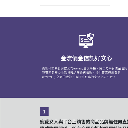
金流價金信託好安心
高鉅科技股份有限公司my pay金流串接，第三方平台價金信託
買賣家都安心收到貨確認無誤再撥款。提供賣家與消費者
(B2B2C ) 之間的金流、資訊流服務的安全交易平台。
1
寵愛女人與平台上銷售的商品品牌無任何直