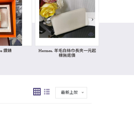
›
es 鑽錶
Hermes. 羊毛白絲巾長夾一元起
Gucci
標無底價
最新上架