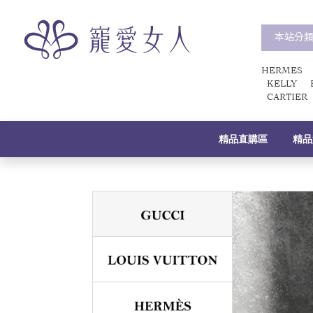
本站分
HERMES
KELLY
CARTIER
精品直購區
精品