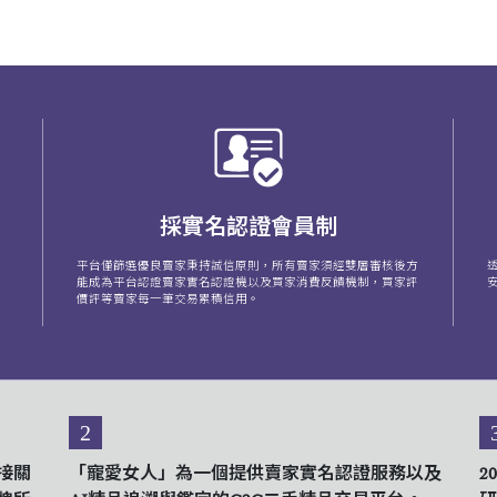
採實名認證會員制
平台僅篩選優良賣家秉持誠信原則，所有賣家須經雙層審核後方
能成為平台認證賣家實名認證機以及買家消費反饋機制，買家評
價評等賣家每一筆交易累積信用。
2
接關
「寵愛女人」為一個提供賣家實名認證服務以及
2