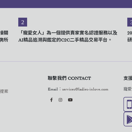
2
接關
「寵愛女人」為一個提供賣家實名認證服務以及
2
牌所
AI精品追溯與鑑定的C2C二手精品交易平台。
研
聯繫我們 CONTACT
支援與
Email：
services@ladies-inlove.com
寵愛
作提案