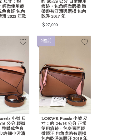
0 元 尺寸：約
約 30×23 公分 日常使用
公分 輕微使用痕
痕跡，包角輕微磨損 肩
成色良好 包內
帶帶有汙漬與磨損 包內
 2023 年款
乾淨 2017 年
＄27,000
2週前
uzzle 小號 尺
LOEWE Puzzle 小號 尺
×16 公分 輕微
寸：約 24×16 公分 正常
，整體成色良
使用痕跡，包身表面輕
有少許細小污漬
微髒汙 包角處略有磨損
包內乾淨無髒汙 2019 年