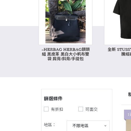
~HERBAG HERBAG鎖頭
全新 STUS
組 黑皮革 黑白大小帆布雙
騰經典
袋 肩背/斜背/手提包
篩選條件
有折扣
可面交
1
地區：
不限地區