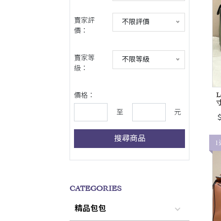
賣家評
不限評價
價：
賣家等
不限等級
級：
L
價格：
寸
至
元
＄
搜尋商品
1
CATEGORIES
精品包包