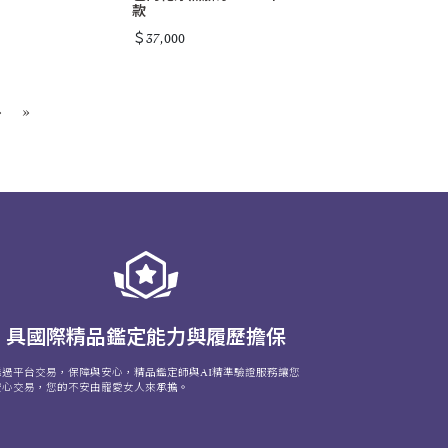
款
＄37,000
›
»
具國際精品鑑定能力與履歷擔保
透過平台交易，保障與安心，精品鑑定師與AI精準驗證服務讓您
安心交易，您的不安由寵愛女人來承擔。