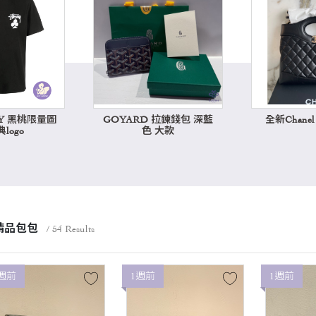
SY 黑桃限量圖
GOYARD 拉鍊錢包 深藍
全新Chanel 3
logo
色 大款
精品包包
/ 54 Results
週前
1週前
1週前