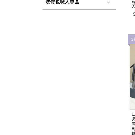
s
洗修包職人專區
＄
2
L
尺