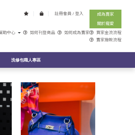
註冊會員
/
登入
成為賣家
關於寵愛
幫助中心
如何刊登商品
如何成為賣家
買家金流流程
賣家撥款流程
G
洗修包職人專區