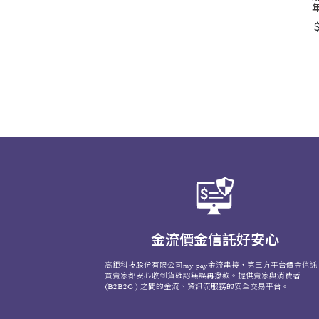
＄
金流價金信託好安心
高鉅科技股份有限公司my pay金流串接，第三方平台價金信託
買賣家都安心收到貨確認無誤再撥款。提供賣家與消費者
(B2B2C ) 之間的金流、資訊流服務的安全交易平台。