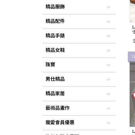
精品服飾
精品配件
L
寸
精品手錶
＄
精品女鞋
2
珠寶
男仕精品
精品家居
藝術品畫作
寵愛會員優惠
L