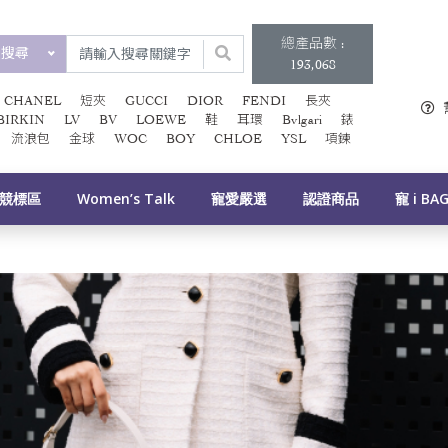
總產品數 :
類搜尋
193,068
CHANEL
短夾
GUCCI
DIOR
FENDI
長夾
BIRKIN
LV
BV
LOEWE
鞋
耳環
Bvlgari
錶
流浪包
金球
WOC
BOY
CHLOE
YSL
項鍊
競標區
Women’s Talk
寵愛嚴選
認證商品
寵 i BA