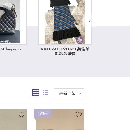
›
1 bag mini
RED VALENTINO 英倫羊
Hermes k
毛澎澎洋裝
最新上架
1週前