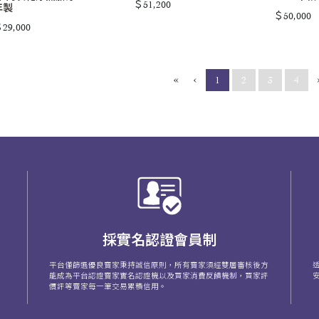
＄51,200
年製
＄50,000
29,000
«
‹
(current)
1
2
3
4
採實名認證會員制
平台僅篩選優良賣家秉持誠信原則，所有賣家須經雙層審核後方
能成為平台認證賣家實名認證機以及買家消費反饋機制，買家評
價評等賣家每一筆交易累積信用。