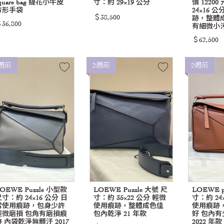
quare bag 緹花小牛皮
寸：約 29×19 公分
價 1220
方形手袋
24×16 
＄38,500
跡，整體
36,800
有細微小污漬
＄62,500
週前
2週前
2週前
OEWE Puzzle 小型款
LOEWE Puzzle 大號 尺
LOEWE p
寸：約 24×16 公分 日
寸：約 35×22 公分 輕微
寸：約 24
常使用痕跡，包身少許
使用痕跡，整體成色佳
使用痕跡
輕微磨損 包角有磨損痕
包內乾淨 21 年款
好 包內
跡 內袋乾淨無髒汙 2017
2022 年款