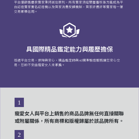
平台僅篩選優良賣家秉持誠信原則，所有賣家須經雙層審核後方能成為平
台認證賣家實名認證機以及買家消費反饋機制，買家評價評等賣家每一筆
交易累積信用。
具國際精品鑑定能力與履歷擔保
透過平台交易，保障與安心，精品鑑定師與AI精準驗證服務讓您安心交
易，您的不安由寵愛女人來承擔。
1
寵愛女人與平台上銷售的商品品牌無任何直接關聯
或附屬關係，所有商標和版權歸屬於該品牌所有。
2