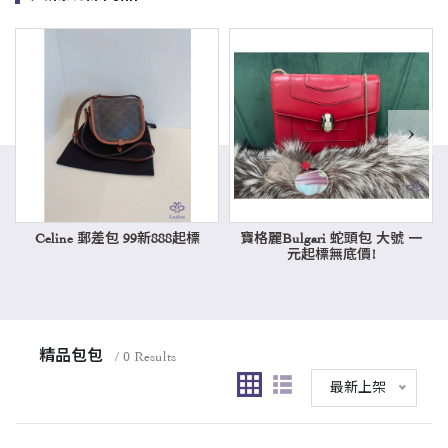
›
Celine 郵差包 99新888起標
寶格麗Bulgari 蛇頭包 大號 一
元起標無底價!
精品包包
/ 0 Results
最新上架