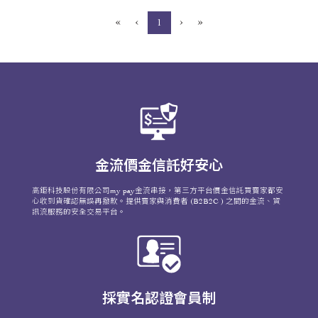
«
‹
›
»
(current)
1
金流價金信託好安心
高鉅科技股份有限公司my pay金流串接，第三方平台價金信託買賣家都安
心收到貨確認無誤再撥款。提供賣家與消費者 (B2B2C ) 之間的金流、資
訊流服務的安全交易平台。
採實名認證會員制