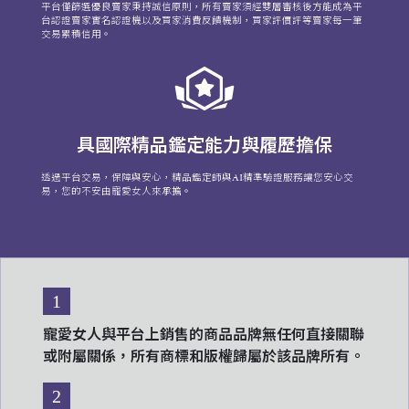
平台僅篩選優良賣家秉持誠信原則，所有賣家須經雙層審核後方能成為平
台認證賣家實名認證機以及買家消費反饋機制，買家評價評等賣家每一筆
交易累積信用。
具國際精品鑑定能力與履歷擔保
透過平台交易，保障與安心，精品鑑定師與AI精準驗證服務讓您安心交
易，您的不安由寵愛女人來承擔。
1
寵愛女人與平台上銷售的商品品牌無任何直接關聯
或附屬關係，所有商標和版權歸屬於該品牌所有。
2