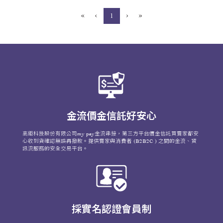
«
‹
›
»
(current)
1
金流價金信託好安心
高鉅科技股份有限公司my pay金流串接，第三方平台價金信託買賣家都安
心收到貨確認無誤再撥款。提供賣家與消費者 (B2B2C ) 之間的金流、資
訊流服務的安全交易平台。
採實名認證會員制