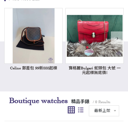
›
Celine 郵差包 99新888起標
寶格麗Bulgari 蛇頭包 大號 一
元起標無底價!
Boutique watches
精品手錶
/ 0 Results
最新上架