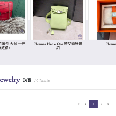
 蛇頭包 大號 一元
Hermès Hac a Dos 苦艾酒綠銀
Herm
底價!
釦
ewelry
珠寶
/ 0 Results
«
‹
›
»
(current)
1