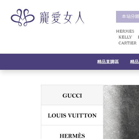
本站分
HERMES
KELLY
CARTIER
精品直購區
精品