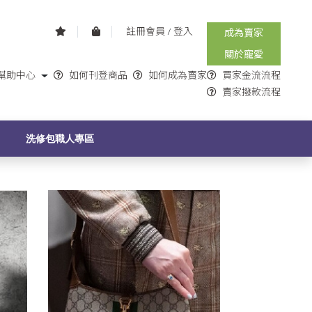
註冊會員
/
登入
成為賣家
關於寵愛
幫助中心
如何刊登商品
如何成為賣家
買家金流流程
賣家撥款流程
G
洗修包職人專區