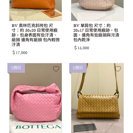
BV 奧林匹克斜挎包 尺
BV 單肩包 尺寸：約
寸：約 30×20 日常使用痕
20×17 日常使用痕跡，包
跡，包身表面有些汙漬、
面、邊角有些磨損與污漬
磨損 邊角有磨損 包內輕微
包內乾淨
汙漬
＄15,000
＄17,000
2週前
2週前