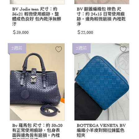
BV Jodie teen 尺寸：約
BV 翻蓋編織包 棕色 尺
36×21 輕微使用痕跡，整
寸：約 24×13 日常使用痕
體成色良好 包內乾淨無髒
跡，邊角輕微磨損 內裡乾
汙
淨
＄39,000
＄22,000
2週前
2週前
Bv 羅馬包 尺寸：約 30×20
BOTTEGA VENETA BV
有正常使用痕跡，包身表
編織小羊皮對開拉鍊藍色
面與邊角皆有磨損，內裡
短夾