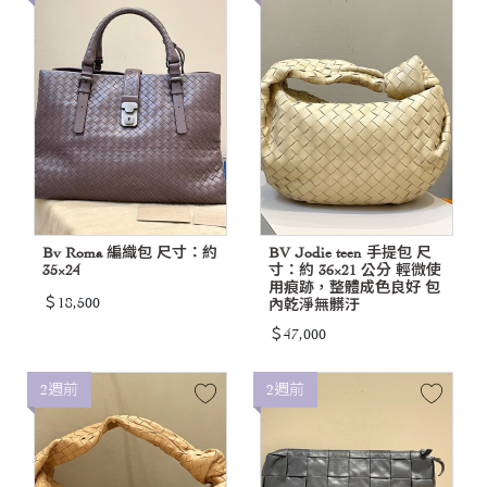
Bv Roma 編織包 尺寸：約
BV Jodie teen 手提包 尺
35×24
寸：約 36×21 公分 輕微使
用痕跡，整體成色良好 包
＄18,500
內乾淨無髒汙
＄47,000
2週前
2週前