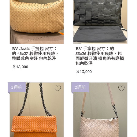
BV Jodie 手提包 尺寸：
BV 手拿包 尺寸：約
約 45×27 輕微使用痕跡，
33×26 輕微使用痕跡，包
整體成色良好 包內乾淨
面輕微汙漬 邊角略有磨損
包內乾淨
＄48,000
＄13,000
2週前
2週前