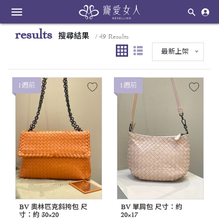
menu
results
搜尋結果
/ 49 Results
最新上架
1週前
1週前
BV 奧林匹克斜挎包 尺
BV 單肩包 尺寸：約
寸：約 30×20
20×17