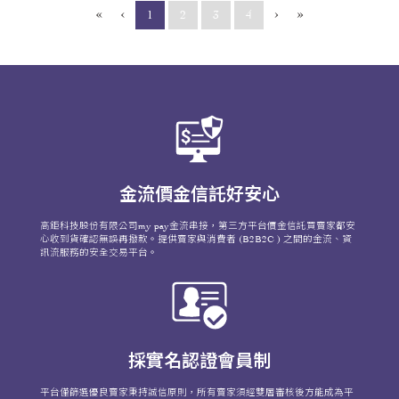
«
‹
›
»
(current)
1
2
3
4
金流價金信託好安心
高鉅科技股份有限公司my pay金流串接，第三方平台價金信託買賣家都安
心收到貨確認無誤再撥款。提供賣家與消費者 (B2B2C ) 之間的金流、資
訊流服務的安全交易平台。
採實名認證會員制
平台僅篩選優良賣家秉持誠信原則，所有賣家須經雙層審核後方能成為平