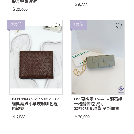
帶有輕微污漬
＄6,888
＄22,000
2週前
2週前
BOTTEGA VENETA BV
BV 葆蝶家 Cassette 洞石綠
經典編織小羊皮咖啡色撞
十格鏈條包 尺寸
色短夾
23*10*5.5 現貨 全新閒置
＄6,888
＄26,000