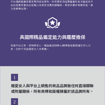
平台僅篩選優良賣家秉持誠信原則，所有賣家須經雙層審核後方能成為平
台認證賣家實名認證機以及買家消費反饋機制，買家評價評等賣家每一筆
交易累積信用。
具國際精品鑑定能力與履歷擔保
透過平台交易，保障與安心，精品鑑定師與AI精準驗證服務讓您安心交
易，您的不安由寵愛女人來承擔。
1
寵愛女人與平台上銷售的商品品牌無任何直接關聯
或附屬關係，所有商標和版權歸屬於該品牌所有。
2