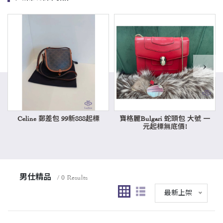
›
Celine 郵差包 99新888起標
寶格麗Bulgari 蛇頭包 大號 一
元起標無底價!
男仕精品
/ 0 Results
最新上架