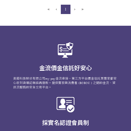
«
‹
›
»
(current)
1
金流價金信託好安心
高鉅科技股份有限公司my pay金流串接，第三方平台價金信託買賣家都安
心收到貨確認無誤再撥款。提供賣家與消費者 (B2B2C ) 之間的金流、資
訊流服務的安全交易平台。
採實名認證會員制