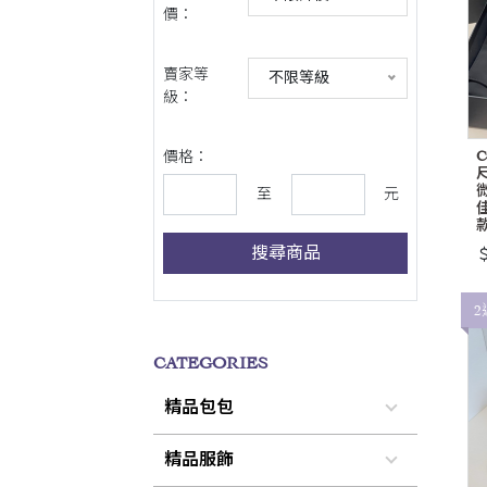
價：
賣家等
不限等級
級：
價格：
尺
至
元
搜尋商品
＄
2
CATEGORIES
精品包包
精品服飾