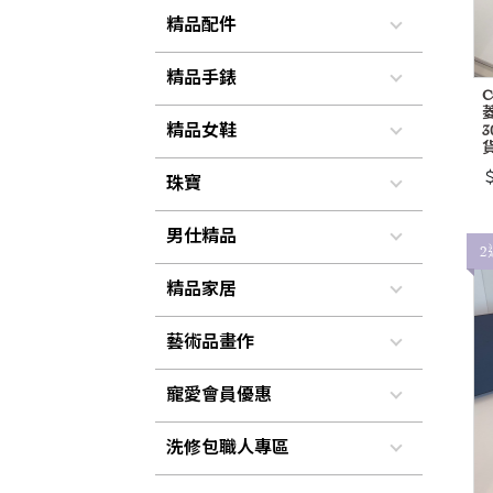
精品配件
精品手錶
精品女鞋
3
貨
＄
珠寶
男仕精品
2
精品家居
藝術品畫作
寵愛會員優惠
洗修包職人專區