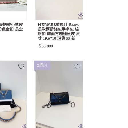
 手提把款小羊皮
HERMES愛馬仕 Bearn
粉色金扣 長盒
長款兩折錢包手拿包 綠
銀扣 霧面方塊鱷魚皮 尺
寸 19.5*10 現貨 99 新
＄53,000
2週前