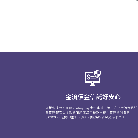
＄
金流價金信託好安心
高鉅科技股份有限公司my pay金流串接，第三方平台價金信託
買賣家都安心收到貨確認無誤再撥款。提供賣家與消費者
(B2B2C ) 之間的金流、資訊流服務的安全交易平台。