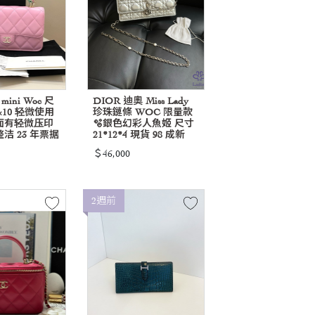
mini Woc 尺
DIOR 迪奧 Miss Lady
×10 轻微使用
珍珠鏈條 WOC 限量款
面有轻微压印
🫧銀色幻彩人魚姬 尺寸
洁 23 年票据
21*12*4 現貨 98 成新
＄46,000
2週前