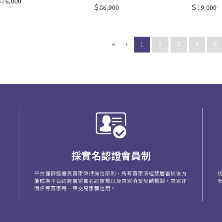
76,000
＄86,900
＄19,000
«
‹
(current)
1
2
3
4
5
採實名認證會員制
平台僅篩選優良賣家秉持誠信原則，所有賣家須經雙層審核後方
能成為平台認證賣家實名認證機以及買家消費反饋機制，買家評
價評等賣家每一筆交易累積信用。