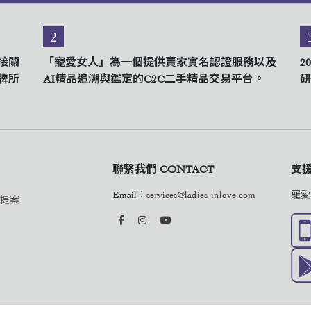
2
接關
「寵愛女人」為一個提供賣家實名認證服務以及
2
牌所
AI精品追溯與鑑定的C2C二手精品交易平台。
研
聯繫我們 CONTACT
支援與
Email：
services@ladies-inlove.com
寵愛
作提案