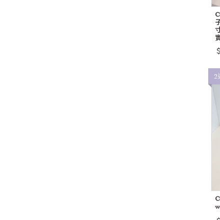
寸
實
＄
2
C