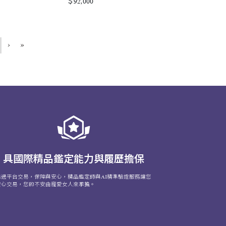
＄92,000
›
»
具國際精品鑑定能力與履歷擔保
透過平台交易，保障與安心，精品鑑定師與AI精準驗證服務讓您
安心交易，您的不安由寵愛女人來承擔。