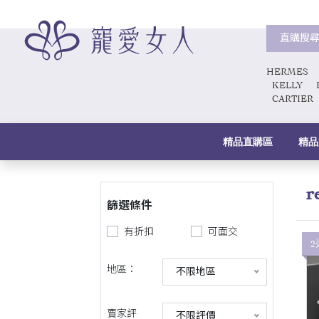
直購搜
HERMES
KELLY
CARTIER
精品直購區
精品
r
篩選條件
有折扣
可面交
2
地區：
不限地區
賣家評
不限評價