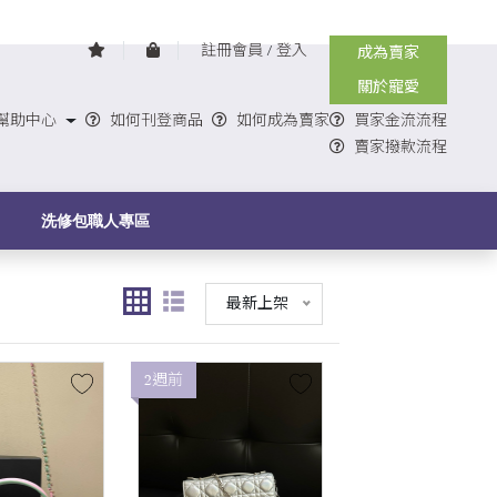
註冊會員
/
登入
成為賣家
關於寵愛
幫助中心
如何刊登商品
如何成為賣家
買家金流流程
賣家撥款流程
G
洗修包職人專區
最新上架
2週前