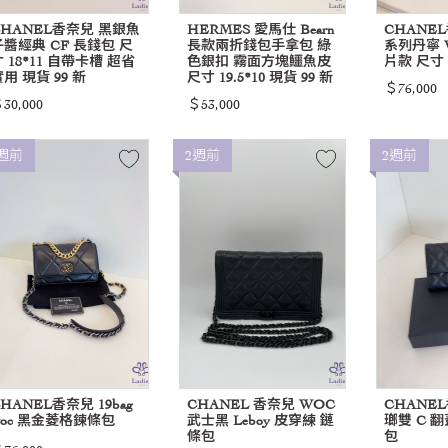
CHANEL香奈兒 黑銀魚
HERMES 愛馬仕 Bearn
CHANEL
子醬經典 CF 長錢包 尺
長款兩折錢包手拿包 綠
系列丹寧 W
 18*11 自帶卡槽 超省
色銀扣 霧面方塊鱷魚皮
片款 尺寸 1
用 現貨 99 新
尺寸 19.5*10 現貨 99 新
＄76,000
30,000
＄53,000
週前
2週前
2週前
HANEL香奈兒 19bag
CHANEL 香奈兒 WOC
CHANE
woc 黑金菱格鍊條包
武士黑 Leboy 皮穿練 鏈
瑯雙 C 翻
條包
包