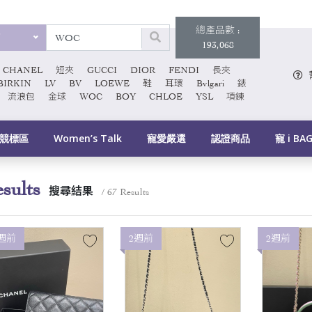
總產品數 :
尋
193,068
CHANEL
短夾
GUCCI
DIOR
FENDI
長夾
BIRKIN
LV
BV
LOEWE
鞋
耳環
Bvlgari
錶
流浪包
金球
WOC
BOY
CHLOE
YSL
項鍊
競標區
Women’s Talk
寵愛嚴選
認證商品
寵 i BA
esults
搜尋結果
/ 67 Results
週前
2週前
2週前