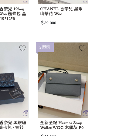
香奈兒 19bag
CHANEL 香奈兒 黑銀
oc 鏈條包 晶
山茶花 Woc
9*12*5
＄39,000
2週前
L香奈兒 黑銀琺
全新全配 Hermes Snap
蓋卡包 / 零錢
Wallet WOC 木偶灰 P0