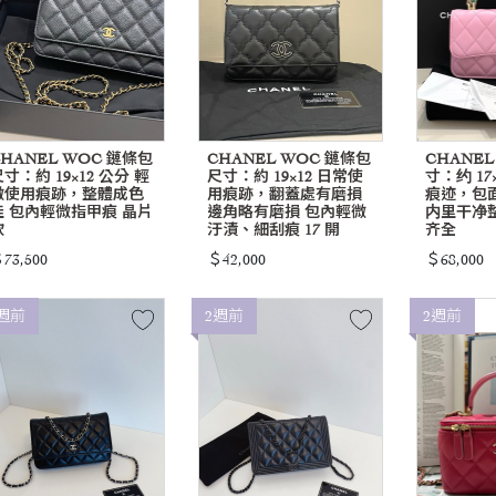
CHANEL WOC 鏈條包
CHANEL WOC 鏈條包
CHANEL 
寸：約 19×12 公分 輕
尺寸：約 19×12 日常使
寸：约 17
微使用痕跡，整體成色
用痕跡，翻蓋處有磨損
痕迹，包
佳 包內輕微指甲痕 晶片
邊角略有磨損 包內輕微
内里干净整
款
汙漬、細刮痕 17 開
齐全
73,500
＄42,000
＄68,000
週前
2週前
2週前