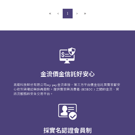
«
‹
›
»
(current)
1
金流價金信託好安心
高鉅科技股份有限公司my pay金流串接，第三方平台價金信託買賣家都安
心收到貨確認無誤再撥款。提供賣家與消費者 (B2B2C ) 之間的金流、資
訊流服務的安全交易平台。
採實名認證會員制