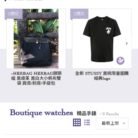
2週前
2週前
›
~HERBAG HERBAG鎖頭
全新 STUSSY 黑桃限量圖騰
組 黑皮革 黑白大小帆布雙
經典logo
袋 肩背/斜背/手提包
Boutique watches
精品手錶
/ 0 Results
最新上架