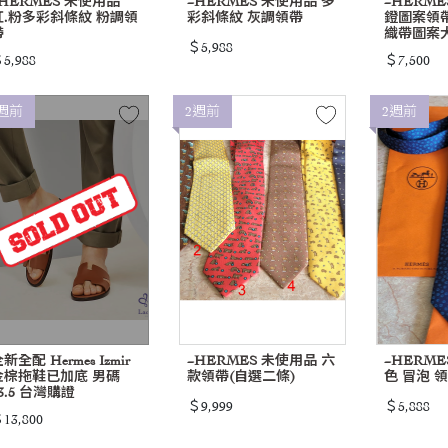
~HERMES 未使用品
~HERMES 未使用品 多
~HERM
紅.粉多彩斜條紋 粉調領
彩斜條紋 灰調領帶
鐙圖案領帶+
帶
織帶圖案
＄5,988
5,988
＄7,500
週前
2週前
2週前
新全配 Hermes Izmir
~HERMES 未使用品 六
~HERME
金棕拖鞋已加底 男碼
款領帶(自選二條)
色 冒泡 
3.5 台灣購證
＄9,999
＄5,888
13,800