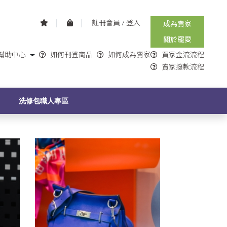
註冊會員
/
登入
成為賣家
關於寵愛
幫助中心
如何刊登商品
如何成為賣家
買家金流流程
賣家撥款流程
G
洗修包職人專區