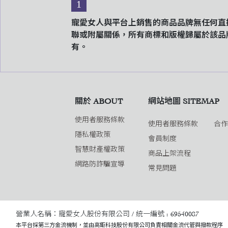
1
寵愛女人與平台上銷售的商品品牌無任何直
聯或附屬關係，所有商標和版權歸屬於該品
有。
關於 ABOUT
網站地圖 SITEMAP
使用者服務條款
使用者服務條款
合
隱私權政策
會員制度
智慧財產權政策
商品上架流程
網路防詐騙宣導
常見問題
營業人名稱：寵愛女人股份有限公司 / 統一編號 : 69540087
本平台採第三方金流機制，並由高鉅科技股份有限公司負責相關金流代管與撥款程序