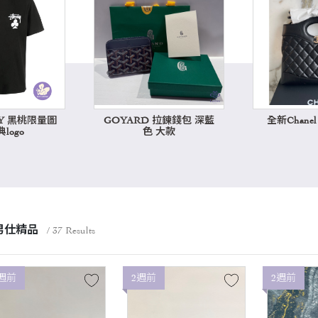
SY 黑桃限量圖
GOYARD 拉鍊錢包 深藍
全新Chanel 3
logo
色 大款
男仕精品
/ 37 Results
週前
2週前
2週前