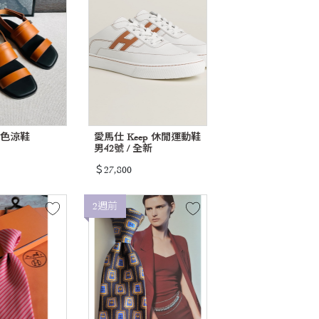
 棕色涼鞋
愛馬仕 Keep 休閒運動鞋
男42號 / 全新
＄27,800
2週前