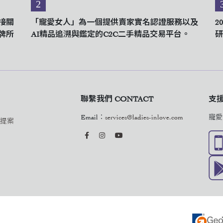
2
接關
「寵愛女人」為一個提供賣家實名認證服務以及
2
牌所
AI精品追溯與鑑定的C2C二手精品交易平台。
研
聯繫我們 CONTACT
支援與
Email：
services@ladies-inlove.com
寵愛
作提案