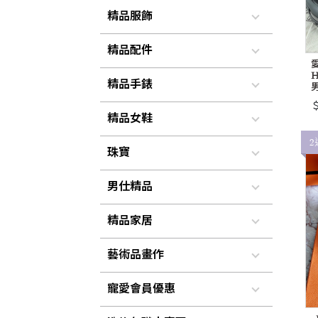
精品服飾
精品配件
愛
H
精品手錶
＄
精品女鞋
2
珠寶
男仕精品
精品家居
藝術品畫作
寵愛會員優惠