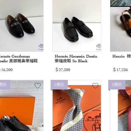
ermès Gentleman
Hermès Mocassin Destin
Henrio
oafer 黑銀豬鼻樂福鞋
樂福皮鞋 So Black
16,800
＄27,800
＄17,236
週前
2週前
2週前