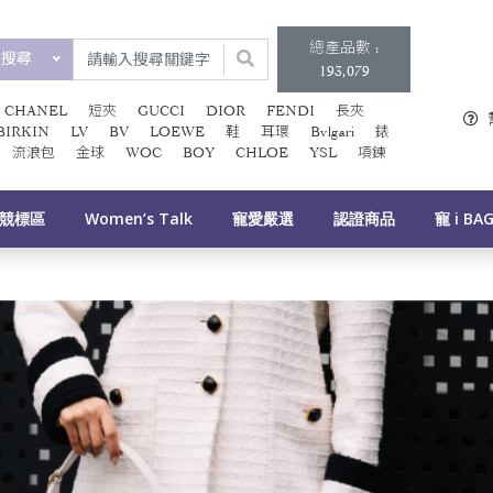
總產品數 :
類搜尋
193,079
CHANEL
短夾
GUCCI
DIOR
FENDI
長夾
BIRKIN
LV
BV
LOEWE
鞋
耳環
Bvlgari
錶
流浪包
金球
WOC
BOY
CHLOE
YSL
項鍊
競標區
Women’s Talk
寵愛嚴選
認證商品
寵 i BA