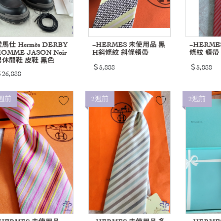
馬仕 Hermès DERBY
~HERMES 未使用品 黑
~HERME
OMME JASON Noir
H斜條紋 斜條領帶
條紋 領帶
男休閒鞋 皮鞋 黑色
＄5,888
＄5,888
26,888
週前
2週前
2週前