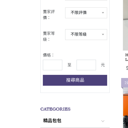
賣家評
不限評價
價：
賣家等
不限等級
級：
H
價格：
L
至
元
＄
搜尋商品
2
CATEGORIES
精品包包