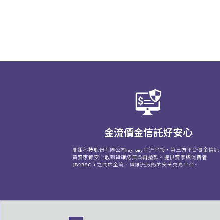
金流價金信託好安心
高鉅科技股份有限公司my pay金流串接，第三方平台價金信託
買賣家都安心收到貨確認無誤再撥款。提供賣家與消費者
(B2B2C ) 之間的金流、資訊流服務的安全交易平台。