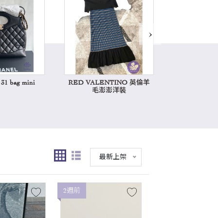
›
1 bag mini
RED VALENTINO 英倫羊
Hermes k
毛澎澎洋裝
最新上架
2週前