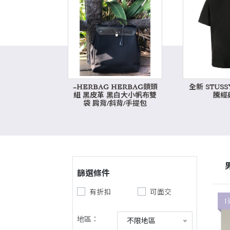
~HERBAG HERBAG鎖頭
全新 STUS
組 黑皮革 黑白大小帆布雙
騰經典
袋 肩背/斜背/手提包
篩選條件
有折扣
可面交
1
地區：
不限地區