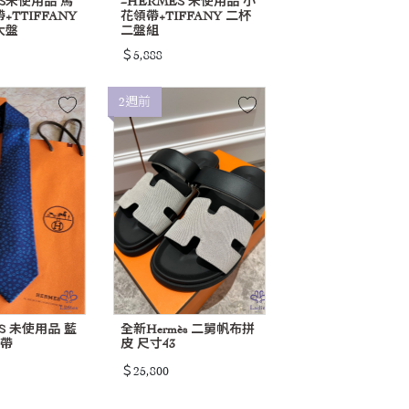
ES未使用品 馬
~HERMES 未使用品 小
TTIFFANY
花領帶+TIFFANY 二杯
大盤
二盤組
＄5,888
2週前
S 未使用品 藍
全新Hermès 二舅帆布拼
領帶
皮 尺寸43
＄25,800