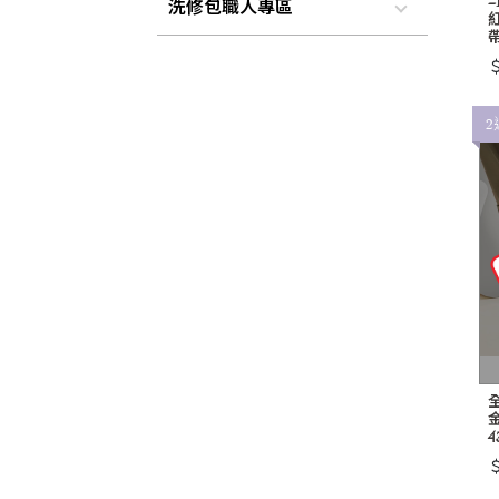
洗修包職人專區
＄
2
全
4
＄