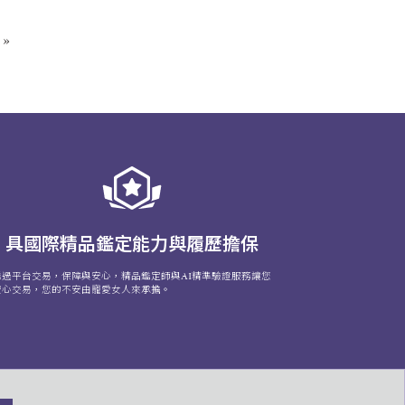
»
具國際精品鑑定能力與履歷擔保
透過平台交易，保障與安心，精品鑑定師與AI精準驗證服務讓您
安心交易，您的不安由寵愛女人來承擔。