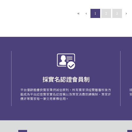
«
‹
›
(current)
1
2
3
採實名認證會員制
平台僅篩選優良賣家秉持誠信原則，所有賣家須經雙層審核後方
能成為平台認證賣家實名認證機以及買家消費反饋機制，買家評
價評等賣家每一筆交易累積信用。