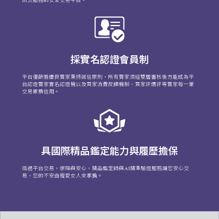
訊流服務的安全交易平台。
採實名認證會員制
平台僅篩選優良賣家秉持誠信原則，所有賣家須經雙層審核後方能成為平
台認證賣家實名認證機以及買家消費反饋機制，買家評價評等賣家每一筆
交易累積信用。
具國際精品鑑定能力與履歷擔保
透過平台交易，保障與安心，精品鑑定師與AI精準驗證服務讓您安心交
易，您的不安由寵愛女人來承擔。