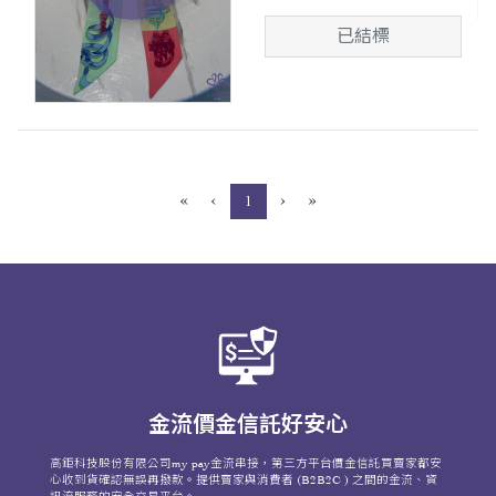
已結標
«
‹
›
»
(current)
1
金流價金信託好安心
高鉅科技股份有限公司my pay金流串接，第三方平台價金信託買賣家都安
心收到貨確認無誤再撥款。提供賣家與消費者 (B2B2C ) 之間的金流、資