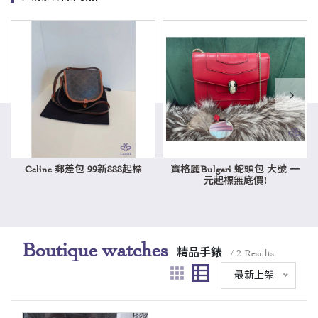
›
Celine 郵差包 99新888起標
寶格麗Bulgari 蛇頭包 大號 一
元起標無底價!
Boutique watches
精品手錶
/ 2 Results
最新上架