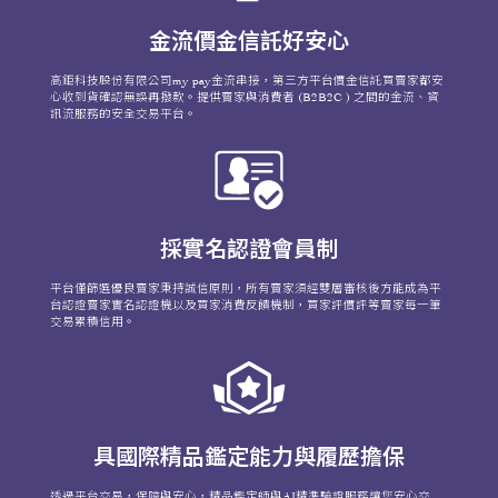
金流價金信託好安心
高鉅科技股份有限公司my pay金流串接，第三方平台價金信託買賣家都安
心收到貨確認無誤再撥款。提供賣家與消費者 (B2B2C ) 之間的金流、資
訊流服務的安全交易平台。
採實名認證會員制
平台僅篩選優良賣家秉持誠信原則，所有賣家須經雙層審核後方能成為平
台認證賣家實名認證機以及買家消費反饋機制，買家評價評等賣家每一筆
交易累積信用。
具國際精品鑑定能力與履歷擔保
透過平台交易，保障與安心，精品鑑定師與AI精準驗證服務讓您安心交