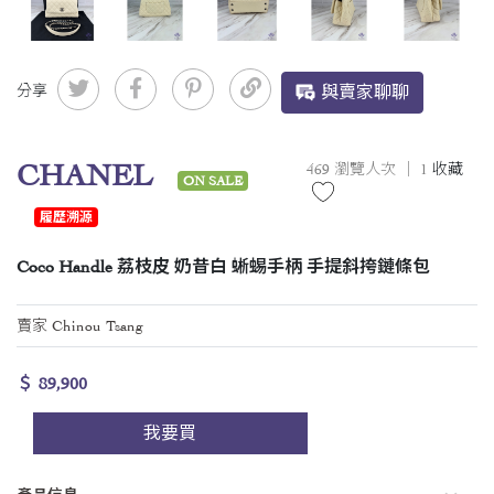
分享
與賣家聊聊
CHANEL
469 瀏覽人次 ｜
1
收藏
ON SALE
履歷溯源
Coco Handle 荔枝皮 奶昔白 蜥蜴手柄 手提斜挎鏈條包
賣家 Chinou Tsang
＄ 89,900
我要買