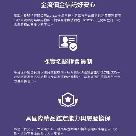
金流價金信託好安心
高鉅科技股份有限公司my pay金流串接，第三方平台價金信託買賣家都安
心收到貨確認無誤再撥款。提供賣家與消費者 (B2B2C ) 之間的金流、資
訊流服務的安全交易平台。
採實名認證會員制
平台僅篩選優良賣家秉持誠信原則，所有賣家須經雙層審核後方能成為平
台認證賣家實名認證機以及買家消費反饋機制，買家評價評等賣家每一筆
交易累積信用。
具國際精品鑑定能力與履歷擔保
透過平台交易，保障與安心，精品鑑定師與AI精準驗證服務讓您安心交
易，您的不安由寵愛女人來承擔。