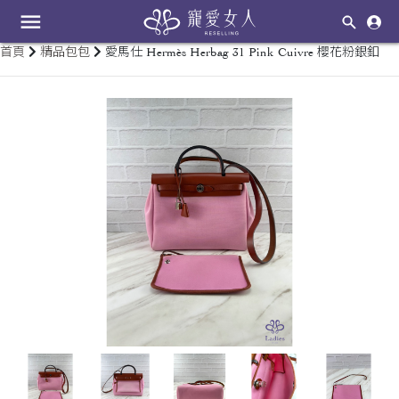
menu
首頁
精品包包
愛馬仕 Hermès Herbag 31 Pink Cuivre 櫻花粉銀釦
keyboard_arrow_left
keyboard_arrow_right