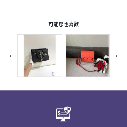
可能您也喜歡
‹
›