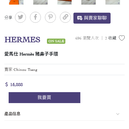
分享
與賣家聊聊
HERMES
696 瀏覽人次 ｜
2
收藏
ON SALE
愛馬仕 Hermès 豬鼻子手環
賣家 Chinou Tsang
＄ 15,888
我要買
產品信息