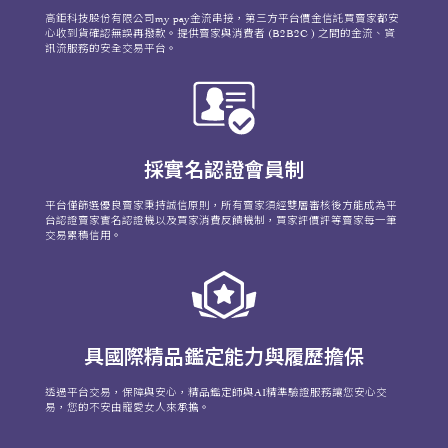
高鉅科技股份有限公司my pay金流串接，第三方平台價金信託買賣家都安
心收到貨確認無誤再撥款。提供賣家與消費者 (B2B2C ) 之間的金流、資
訊流服務的安全交易平台。
採實名認證會員制
平台僅篩選優良賣家秉持誠信原則，所有賣家須經雙層審核後方能成為平
台認證賣家實名認證機以及買家消費反饋機制，買家評價評等賣家每一筆
交易累積信用。
具國際精品鑑定能力與履歷擔保
透過平台交易，保障與安心，精品鑑定師與AI精準驗證服務讓您安心交
易，您的不安由寵愛女人來承擔。