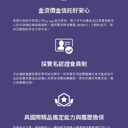
金流價金信託好安心
高鉅科技股份有限公司my pay金流串接，第三方平台價金信託買賣家都安
心收到貨確認無誤再撥款。提供賣家與消費者 (B2B2C ) 之間的金流、資
訊流服務的安全交易平台。
採實名認證會員制
平台僅篩選優良賣家秉持誠信原則，所有賣家須經雙層審核後方能成為平
台認證賣家實名認證機以及買家消費反饋機制，買家評價評等賣家每一筆
交易累積信用。
具國際精品鑑定能力與履歷擔保
透過平台交易，保障與安心，精品鑑定師與AI精準驗證服務讓您安心交