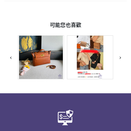
可能您也喜歡
‹
›