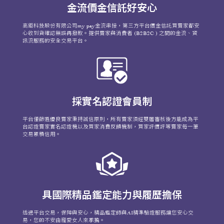
金流價金信託好安心
高鉅科技股份有限公司my pay金流串接，第三方平台價金信託買賣家都安
心收到貨確認無誤再撥款。提供賣家與消費者 (B2B2C ) 之間的金流、資
訊流服務的安全交易平台。
採實名認證會員制
平台僅篩選優良賣家秉持誠信原則，所有賣家須經雙層審核後方能成為平
台認證賣家實名認證機以及買家消費反饋機制，買家評價評等賣家每一筆
交易累積信用。
具國際精品鑑定能力與履歷擔保
透過平台交易，保障與安心，精品鑑定師與AI精準驗證服務讓您安心交
易，您的不安由寵愛女人來承擔。