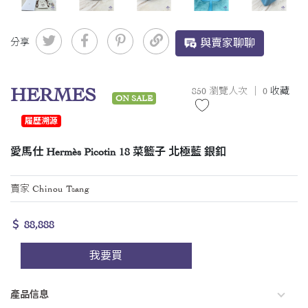
分享
與賣家聊聊
HERMES
850 瀏覽人次 ｜
0
收藏
ON SALE
履歷溯源
愛馬仕 Hermès Picotin 18 菜籃子 北極藍 銀釦
賣家 Chinou Tsang
＄ 88,888
我要買
產品信息