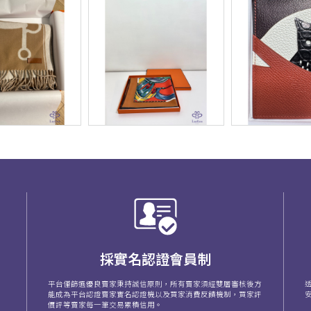
採實名認證會員制
平台僅篩選優良賣家秉持誠信原則，所有賣家須經雙層審核後方
能成為平台認證賣家實名認證機以及買家消費反饋機制，買家評
價評等賣家每一筆交易累積信用。