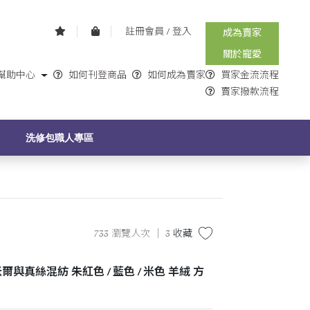
註冊會員
/
登入
成為賣家
關於寵愛
幫助中心
如何刊登商品
如何成為賣家
買家金流流程
賣家撥款流程
G
洗修包職人專區
733 瀏覽人次 ｜
3
收藏
40 喀什米爾與真絲混紡 朱紅色 / 藍色 / 米色 羊絨 方