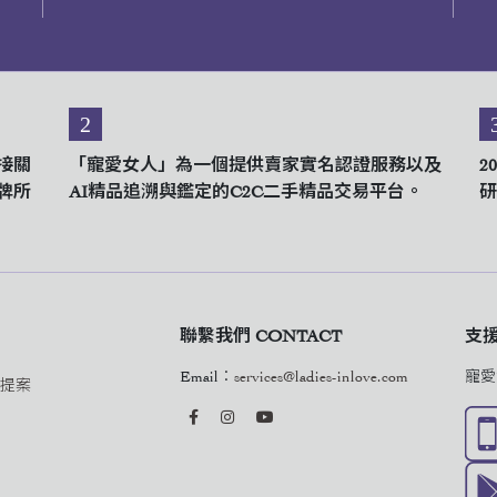
2
接關
「寵愛女人」為一個提供賣家實名認證服務以及
2
牌所
AI精品追溯與鑑定的C2C二手精品交易平台。
研
聯繫我們 CONTACT
支援與
Email：
services@ladies-inlove.com
寵愛
作提案