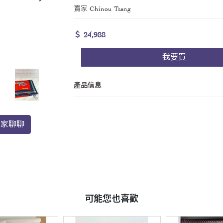
賣家 Chinou Tsang
＄ 24,988
我要買
產品信息
賣家聊聊
可能您也喜歡