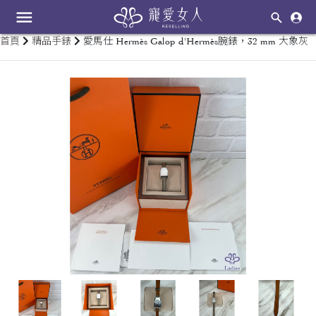
menu
首頁
精品手錶
愛馬仕 Hermès Galop d'Hermès腕錶，32 mm 大象灰
keyboard_arrow_left
keyboard_arrow_right