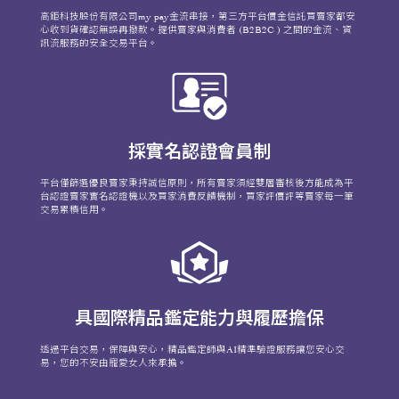
高鉅科技股份有限公司my pay金流串接，第三方平台價金信託買賣家都安
心收到貨確認無誤再撥款。提供賣家與消費者 (B2B2C ) 之間的金流、資
訊流服務的安全交易平台。
採實名認證會員制
平台僅篩選優良賣家秉持誠信原則，所有賣家須經雙層審核後方能成為平
台認證賣家實名認證機以及買家消費反饋機制，買家評價評等賣家每一筆
交易累積信用。
具國際精品鑑定能力與履歷擔保
透過平台交易，保障與安心，精品鑑定師與AI精準驗證服務讓您安心交
易，您的不安由寵愛女人來承擔。