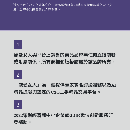
透過平台交易，保障與安心，精品鑑定師與AI精準驗證服務讓您安心交
易，您的不安由寵愛女人來承擔。
1
寵愛女人與平台上銷售的商品品牌無任何直接關聯
或附屬關係，所有商標和版權歸屬於該品牌所有。
2
「寵愛女人」為一個提供賣家實名認證服務以及AI
精品追溯與鑑定的C2C二手精品交易平台。
3
2022榮獲經濟部中小企業處SBIR數位創新服務研
發補助。