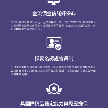
金流價金信託好安心
高鉅科技股份有限公司my pay金流串接，第三方平台價金信託買賣家都安
心收到貨確認無誤再撥款。提供賣家與消費者 (B2B2C ) 之間的金流、資
訊流服務的安全交易平台。
採實名認證會員制
平台僅篩選優良賣家秉持誠信原則，所有賣家須經雙層審核後方能成為平
台認證賣家實名認證機以及買家消費反饋機制，買家評價評等賣家每一筆
交易累積信用。
具國際精品鑑定能力與履歷擔保