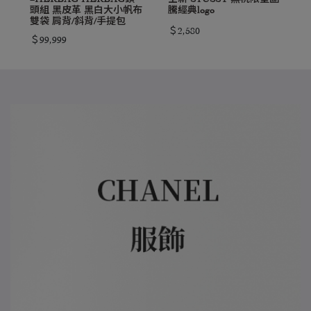
頭組 黑皮革 黑白大小帆布
騰經典logo
雙袋 肩背/斜背/手提包
＄2,580
＄99,999