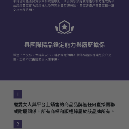
平台僅篩選優良賣家秉持誠信原則，所有賣家須經雙層審核後方能成為平
台認證賣家實名認證機以及買家消費反饋機制，買家評價評等賣家每一筆
交易累積信用。
具國際精品鑑定能力與履歷擔保
透過平台交易，保障與安心，精品鑑定師與AI精準驗證服務讓您安心交
易，您的不安由寵愛女人來承擔。
1
寵愛女人與平台上銷售的商品品牌無任何直接關聯
或附屬關係，所有商標和版權歸屬於該品牌所有。
2