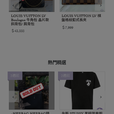
‹
›
LOUIS VUITTON LV
LOUIS VUITTON LV 棋
Boulogne 牛角包 晶片款
盤格紋釦式長夾
斜背包/ 肩背包
＄7,999
＄43,888
熱門精選
2週前
2週前
‹
›
~HERBAG HERBAG鎖
全新 STUSSY 黑桃限量圖