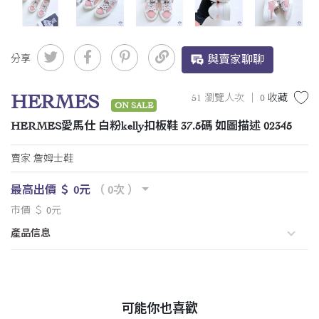
分享
與賣家聊聊
HERMES
51 瀏覽人次 ｜
0
收藏
ON SALE
HERMES愛馬仕 白粉kelly扣板鞋 37.5碼 如圖描述 02345
賣家 詹姆士鞋
最高出價 ＄ 0元
（ 0次 ）
市價 ＄ 0元
產品信息
可能你也喜歡