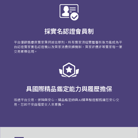
採實名認證會員制
平台僅篩選優良賣家秉持誠信原則，所有賣家須經雙層審核後方能成為平
台認證賣家實名認證機以及買家消費反饋機制，買家評價評等賣家每一筆
交易累積信用。
具國際精品鑑定能力與履歷擔保
透過平台交易，保障與安心，精品鑑定師與AI精準驗證服務讓您安心交
易，您的不安由寵愛女人來承擔。