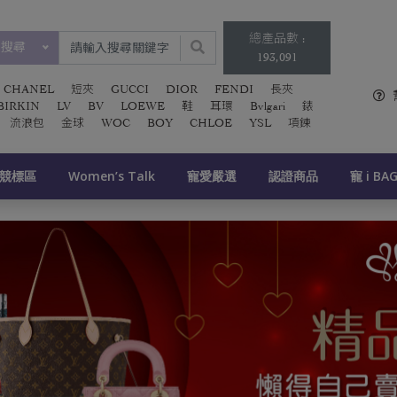
總產品數 :
類搜尋
193,091
CHANEL
短夾
GUCCI
DIOR
FENDI
長夾
BIRKIN
LV
BV
LOEWE
鞋
耳環
Bvlgari
錶
流浪包
金球
WOC
BOY
CHLOE
YSL
項鍊
競標區
Women’s Talk
寵愛嚴選
認證商品
寵 i BA