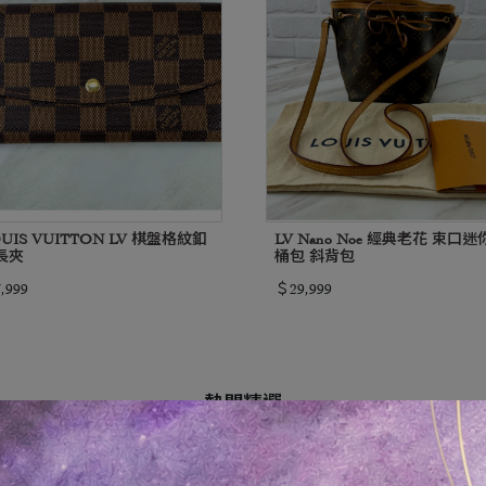
UIS VUITTON LV 棋盤格紋釦
LV Nano Noe 經典老花 束口迷
長夾
桶包 斜背包
,999
＄29,999
熱門精選
週前
2週前