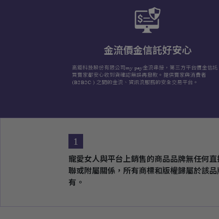
金流價金信託好安心
高鉅科技股份有限公司my pay金流串接，第三方平台價金信託
買賣家都安心收到貨確認無誤再撥款。提供賣家與消費者
(B2B2C ) 之間的金流、資訊流服務的安全交易平台。
1
寵愛女人與平台上銷售的商品品牌無任何直
聯或附屬關係，所有商標和版權歸屬於該品
有。