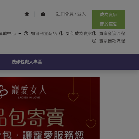
註冊會員
/
登入
成為賣家
關於寵愛
幫助中心
如何刊登商品
如何成為賣家
買家金流流程
賣家撥款流程
G
洗修包職人專區