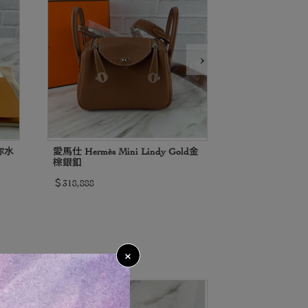
›
你水
愛馬仕 Hermès Mini Lindy Gold金
香奈兒 Classic fl
棕銀釦
枝牛皮 白色銀
＄318,888
＄189,888
×
2週前
2週前