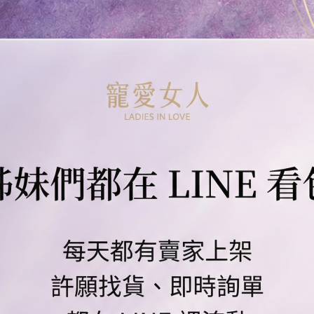
新 STUSSY 黑桃限量圖騰經典
GOYARD 拉鍊錢包 深藍色 大
o
,580
＄22,000