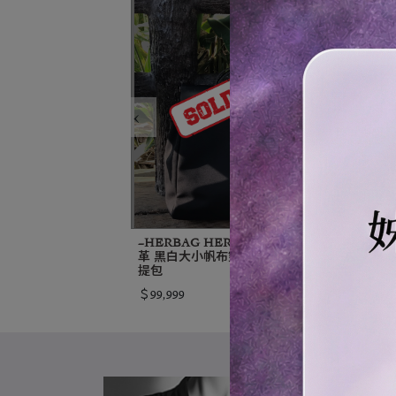
‹
~HERBAG HERBAG鎖頭組 黑皮
全
革 黑白大小帆布雙袋 肩背/斜背/手
log
提包
＄2
＄99,999