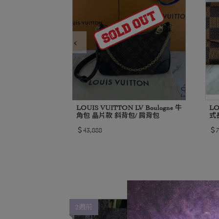
‹
 Bag 黑金 小號
LOUIS VUITTON LV Boulogne 牛
LO
角包 晶片款 斜背包/ 肩背包
式
＄43,888
＄7
2週前
2