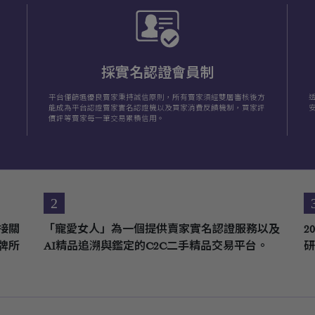
採實名認證會員制
平台僅篩選優良賣家秉持誠信原則，所有賣家須經雙層審核後方
能成為平台認證賣家實名認證機以及買家消費反饋機制，買家評
價評等賣家每一筆交易累積信用。
2
接關
「寵愛女人」為一個提供賣家實名認證服務以及
2
牌所
AI精品追溯與鑑定的C2C二手精品交易平台。
研