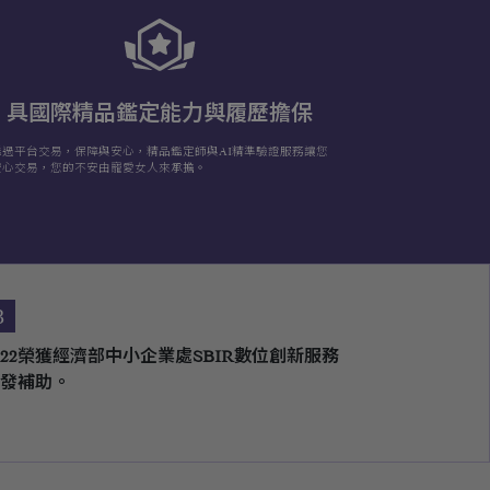
具國際精品鑑定能力與履歷擔保
透過平台交易，保障與安心，精品鑑定師與AI精準驗證服務讓您
安心交易，您的不安由寵愛女人來承擔。
3
022榮獲經濟部中小企業處SBIR數位創新服務
發補助。