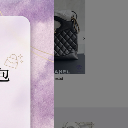
›
款
全新Chanel 31 bag mini
RED VALEN
洋裝
＄198,000
＄99,999,999