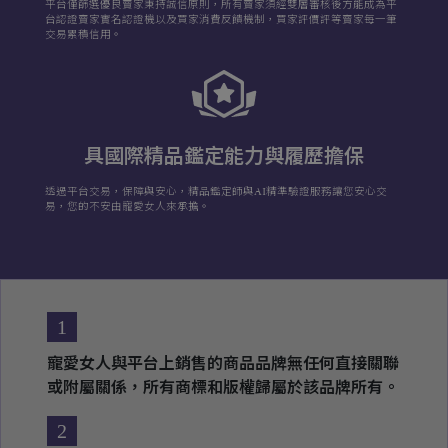
平台僅篩選優良賣家秉持誠信原則，所有賣家須經雙層審核後方能成為平
台認證賣家實名認證機以及買家消費反饋機制，買家評價評等賣家每一筆
交易累積信用。
具國際精品鑑定能力與履歷擔保
透過平台交易，保障與安心，精品鑑定師與AI精準驗證服務讓您安心交
易，您的不安由寵愛女人來承擔。
1
寵愛女人與平台上銷售的商品品牌無任何直接關聯
或附屬關係，所有商標和版權歸屬於該品牌所有。
2