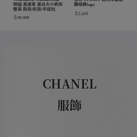
頭組 黑皮革 黑白大小帆布
騰經典logo
雙袋 肩背/斜背/手提包
＄2,580
＄99,999