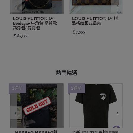
‹
›
LOUIS VUITTON LV
LOUIS VUITTON LV 棋
Boulogne 牛角包 晶片款
盤格紋釦式長夾
斜背包/ 肩背包
＄7,999
＄43,888
熱門精選
2週前
2週前
‹
›
~HERBAG HERBAG鎖
全新 STUSSY 黑桃限量圖